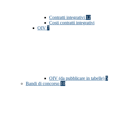
Contratti integrativi
12
Costi contratti integrativi
OIV
7
OIV (da pubblicare in tabelle)
5
Bandi di concorso
10