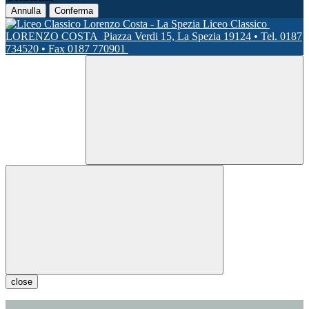
Annulla
Conferma
Liceo Classico
LORENZO COSTA
Piazza Verdi 15, La Spezia 19124 • Tel. 0187
734520 • Fax 0187 770901
close