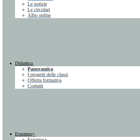
Le notizie
Le circolari
Albo online
Didattica
Panoramica
I progetti delle classi
Offerta formativa
Contatti
Erasmus+
Erasmus+