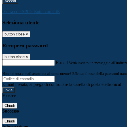
-
Entra con SPID
Entra con CIE
Seleziona utente
button close
×
Recupero password
button close
×
E-mail
Verrà inviato un messaggio all'indirizz
Non hai una e-mail associata al nome utente? Effettua il reset della password tram
E-mail inviata, si prega di controllare la casella di posta elettronica!
Errore
Chiudi
Successo
Chiudi
Informazione