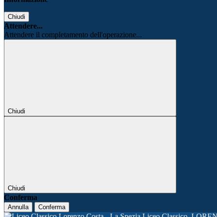
Chiudi
Attendere...
Attendere il completamento dell'operazione...
Chiudi
Chiudi
Conferma
Annulla
Conferma
Liceo Classico
LORE