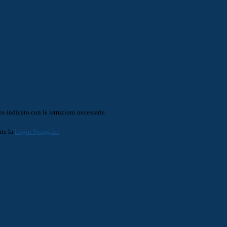
o indicato con le istruzioni necessarie.
ite la
Login Spaggiari