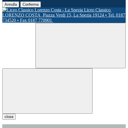
Annulla
Conferma
Liceo Classico
LORENZO COSTA
Piazza Verdi 15, La Spezia 19124 • Tel. 0187
734520 • Fax 0187 770901
close