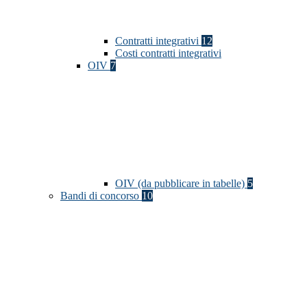
Contratti integrativi
12
Costi contratti integrativi
OIV
7
OIV (da pubblicare in tabelle)
5
Bandi di concorso
10