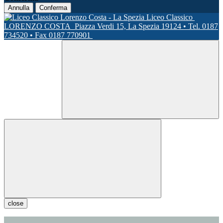
Annulla
Conferma
Liceo Classico
LORENZO COSTA
Piazza Verdi 15, La Spezia 19124 • Tel. 0187
734520 • Fax 0187 770901
close