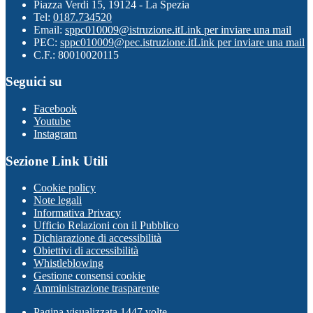
Piazza Verdi 15, 19124 - La Spezia
Tel:
0187.734520
Email:
sppc010009@istruzione.it
Link per inviare una mail
PEC:
sppc010009@pec.istruzione.it
Link per inviare una mail
C.F.: 80010020115
Seguici su
Facebook
Youtube
Instagram
Sezione Link Utili
Cookie policy
Note legali
Informativa Privacy
Ufficio Relazioni con il Pubblico
Dichiarazione di accessibilità
Obiettivi di accessibilità
Whistleblowing
Gestione consensi cookie
Amministrazione trasparente
Pagina visualizzata
1447
volte