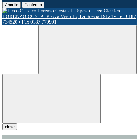
Annulla
Conferma
Liceo Classico
LORENZO COSTA
Piazza Verdi 15, La Spezia 19124 • Tel. 0187
734520 • Fax 0187 770901
close