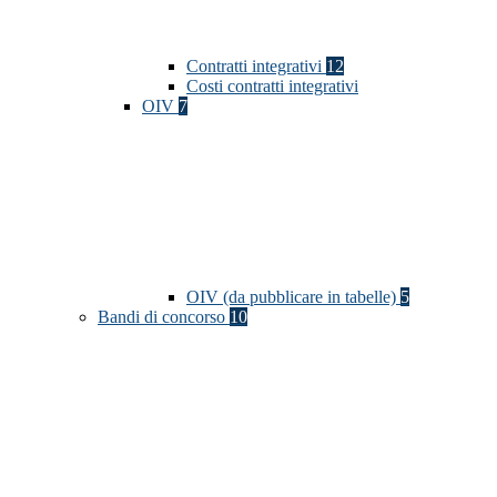
Contratti integrativi
12
Costi contratti integrativi
OIV
7
OIV (da pubblicare in tabelle)
5
Bandi di concorso
10