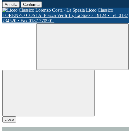
Annulla
Conferma
Liceo Classico
LORENZO COSTA
Piazza Verdi 15, La Spezia 19124 • Tel. 0187
734520 • Fax 0187 770901
close