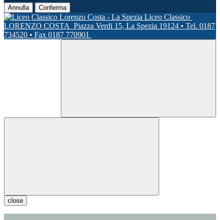
Annulla
Conferma
Liceo Classico
LORENZO COSTA
Piazza Verdi 15, La Spezia 19124 • Tel. 0187
734520 • Fax 0187 770901
close