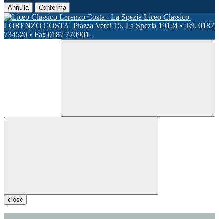
Annulla
Conferma
Liceo Classico
LORENZO COSTA
Piazza Verdi 15, La Spezia 19124 • Tel. 0187
734520 • Fax 0187 770901
close