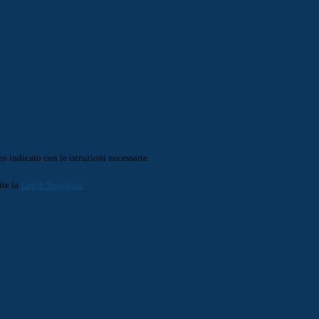
o indicato con le istruzioni necessarie.
ite la
Login Spaggiari