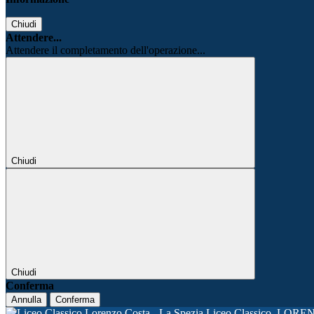
Chiudi
Attendere...
Attendere il completamento dell'operazione...
Chiudi
Chiudi
Conferma
Annulla
Conferma
Liceo Classico
LORE