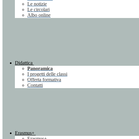
Le notizie
Le circolari
Albo online
Didattica
Panoramica
I progetti delle classi
Offerta formativa
Contatti
Erasmus+
Erasmus+