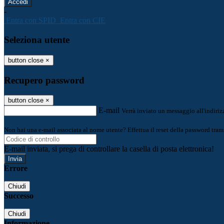
-
Entra con SPID
Entra con CIE
Seleziona utente
button close
×
Recupero password
button close
×
E-mail
Verrà inviato un messaggio all'indirizz
Non hai una e-mail associata al nome utente? Effettua il reset della password tram
E-mail inviata, si prega di controllare la casella di posta elettronica!
Errore
Chiudi
Successo
Chiudi
Informazione