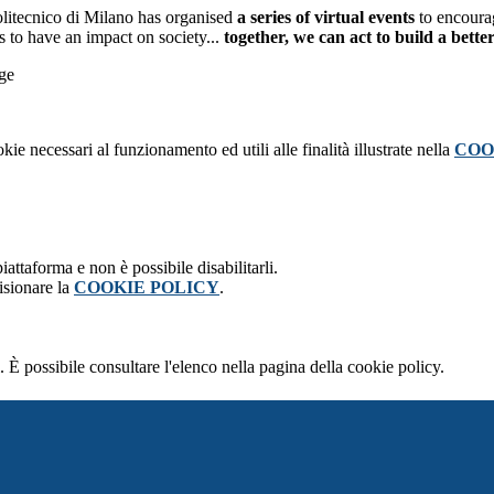
olitecnico di Milano has organised
a series of virtual events
to encourag
s to have an impact on society...
together, we can act to build a bette
rge
kie necessari al funzionamento ed utili alle finalità illustrate nella
COO
attaforma e non è possibile disabilitarli.
isionare la
COOKIE POLICY
.
 È possibile consultare l'elenco nella pagina della cookie policy.