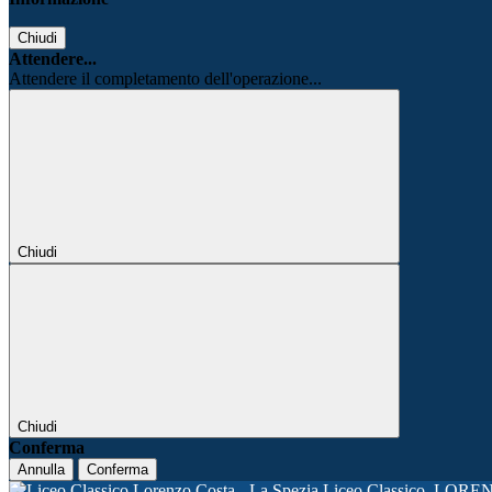
Chiudi
Attendere...
Attendere il completamento dell'operazione...
Chiudi
Chiudi
Conferma
Annulla
Conferma
Liceo Classico
LORE