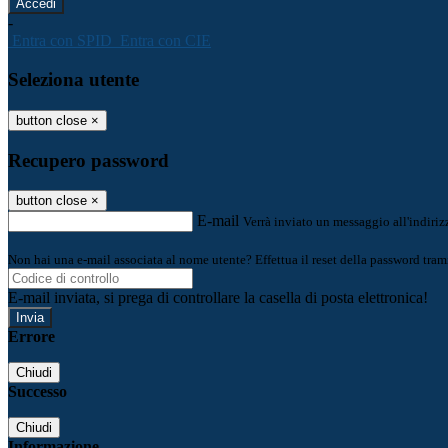
-
Entra con SPID
Entra con CIE
Seleziona utente
button close
×
Recupero password
button close
×
E-mail
Verrà inviato un messaggio all'indirizz
Non hai una e-mail associata al nome utente? Effettua il reset della password tram
E-mail inviata, si prega di controllare la casella di posta elettronica!
Errore
Chiudi
Successo
Chiudi
Informazione