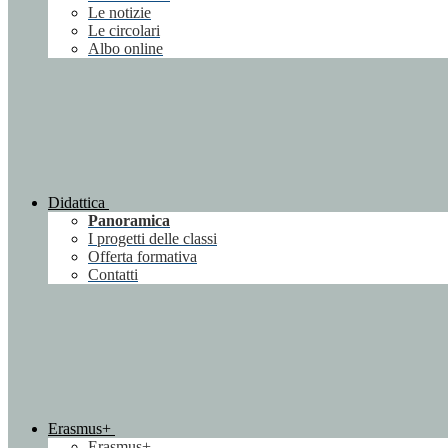
Le notizie
Le circolari
Albo online
Didattica
Panoramica
I progetti delle classi
Offerta formativa
Contatti
Erasmus+
Erasmus+