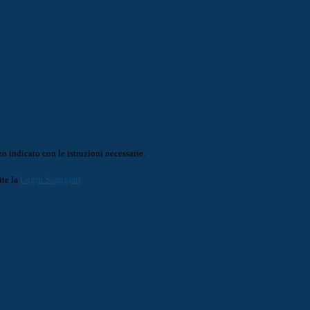
o indicato con le istruzioni necessarie.
ite la
Login Spaggiari