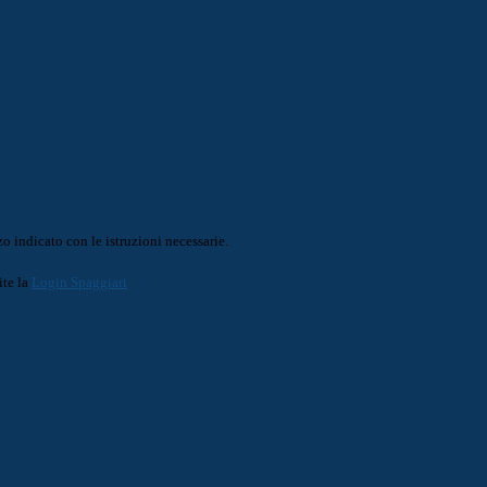
o indicato con le istruzioni necessarie.
ite la
Login Spaggiari