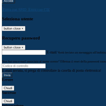
-
Entra con SPID
Entra con CIE
Seleziona utente
button close
×
Recupero password
button close
×
E-mail
Verrà inviato un messaggio all'indirizz
Non hai una e-mail associata al nome utente? Effettua il reset della password tram
E-mail inviata, si prega di controllare la casella di posta elettronica!
Errore
Chiudi
Successo
Chiudi
Informazione