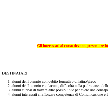
Gli interessati al corso devono presentare
i
DESTINATARI
alunni del I biennio con debito formativo di latino/greco
alunni del I biennio con lacune, difficoltà nella padronanza delle 
alunni curiosi di trovare altre possibili vie per avere una consa
alunni interessati a rafforzare competenze di Comunicazione e D