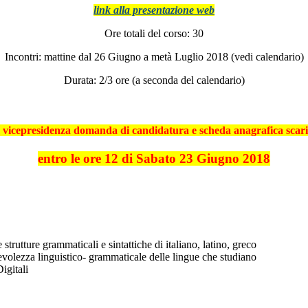
link alla presentazione web
Ore totali del corso: 30
Incontri: mattine dal 26 Giugno a metà Luglio 2018 (vedi calendario)
Durata: 2/3 ore (a seconda del calendario)
n vicepresidenza
domanda di candidatura e scheda anagrafica scarica
entro le ore 12 di Sabato 23 Giugno 2018
strutture grammaticali e sintattiche di italiano, latino, greco
pevolezza linguistico- grammaticale delle lingue che studiano
igitali