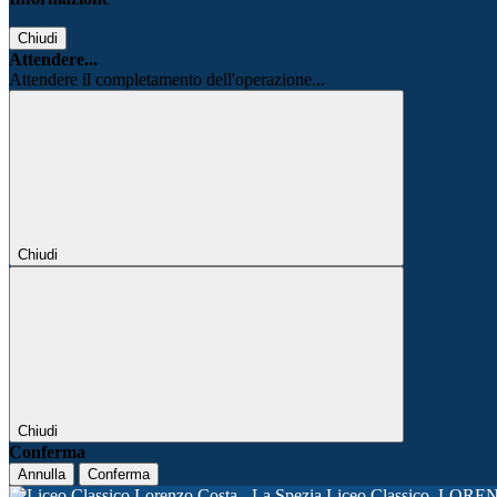
Chiudi
Attendere...
Attendere il completamento dell'operazione...
Chiudi
Chiudi
Conferma
Annulla
Conferma
Liceo Classico
LORE