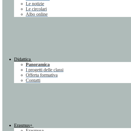
Le notizie
Le circolari
Albo online
Didattica
Panoramica
I progetti delle classi
Offerta formativa
Contatti
Erasmus+
Erasmus+