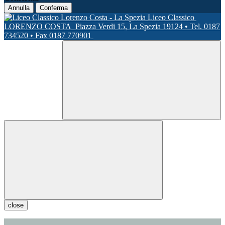
Annulla
Conferma
Liceo Classico
LORENZO COSTA
Piazza Verdi 15, La Spezia 19124 • Tel. 0187
734520 • Fax 0187 770901
close