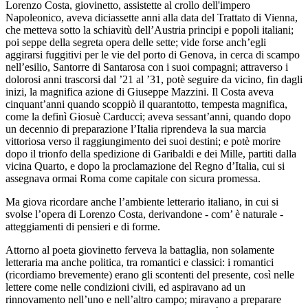
Lorenzo Costa, giovinetto, assistette al crollo dell'impero
Napoleonico, aveva diciassette anni alla data del Trattato di Vienna,
che metteva sotto la schiavitù dell’Austria principi e popoli italiani;
poi seppe della segreta opera delle sette; vide forse anch’egli
aggirarsi fuggitivi per le vie del porto di Genova, in cerca di scampo
nell’esilio, Santorre di Santarosa con i suoi compagni; attraverso i
dolorosi anni trascorsi dal ’21 al ’31, potè seguire da vicino, fin dagli
inizi, la magnifica azione di Giuseppe Mazzini. Il Costa aveva
cinquant’anni quando scoppiò il quarantotto, tempesta magnifica,
come la definì Giosuè Carducci; aveva sessant’anni, quando dopo
un decennio di preparazione l’Italia riprendeva la sua marcia
vittoriosa verso il raggiungimento dei suoi destini; e potè morire
dopo il trionfo della spedizione di Garibaldi e dei Mille, partiti dalla
vicina Quarto, e dopo la proclamazione del Regno d’Italia, cui si
assegnava ormai Roma come capitale con sicura promessa.
Ma giova ricordare anche l’ambiente letterario italiano, in cui si
svolse l’opera di Lorenzo Costa, derivandone - com’ è naturale -
atteggiamenti di pensieri e di forme.
Attorno al poeta giovinetto ferveva la battaglia, non solamente
letteraria ma anche politica, tra romantici e classici: i romantici
(ricordiamo brevemente) erano gli scontenti del presente, così nelle
lettere come nelle condizioni civili, ed aspiravano ad un
rinnovamento nell’uno e nell’altro campo; miravano a preparare