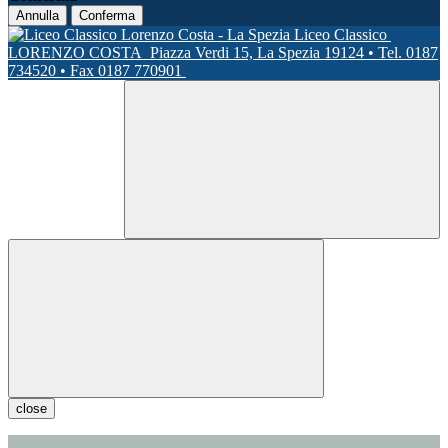
Annulla
Conferma
Liceo Classico
LORENZO COSTA
Piazza Verdi 15, La Spezia 19124 • Tel. 0187
734520 • Fax 0187 770901
close