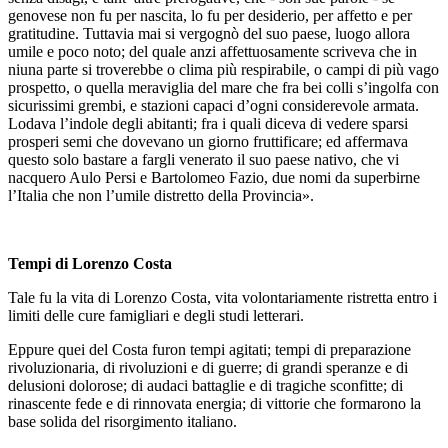
genovese non fu per nascita, lo fu per desiderio, per affetto e per
gratitudine. Tuttavia mai si vergognò del suo paese, luogo allora
umile e poco noto; del quale anzi affettuosamente scriveva che in
niuna parte si troverebbe o clima più respirabile, o campi di più vago
prospetto, o quella meraviglia del mare che fra bei colli s’ingolfa con
sicurissimi grembi, e stazioni capaci d’ogni considerevole armata.
Lodava l’indole degli abitanti; fra i quali diceva di vedere sparsi
prosperi semi che dovevano un giorno fruttificare; ed affermava
questo solo bastare a fargli venerato il suo paese nativo, che vi
nacquero Aulo Persi e Bartolomeo Fazio, due nomi da superbirne
l’Italia che non l’umile distretto della Provincia».
Tempi di Lorenzo Costa
Tale fu la vita di Lorenzo Costa, vita volontariamente ristretta entro i
limiti delle cure famigliari e degli studi letterari.
Eppure quei del Costa furon tempi agitati; tempi di preparazione
rivoluzionaria, di rivoluzioni e di guerre; di grandi speranze e di
delusioni dolorose; di audaci battaglie e di tragiche sconfitte; di
rinascente fede e di rinnovata energia; di vittorie che formarono la
base solida del risorgimento italiano.