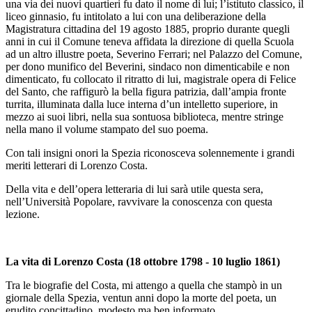
una via dei nuovi quartieri fu dato il nome di lui; l’istituto classico, il
liceo ginnasio, fu intitolato a lui con una deliberazione della
Magistratura cittadina del 19 agosto 1885, proprio durante quegli
anni in cui il Comune teneva affidata la direzione di quella Scuola
ad un altro illustre poeta, Severino Ferrari; nel Palazzo del Comune,
per dono munifico del Beverini, sindaco non dimenticabile e non
dimenticato, fu collocato il ritratto di lui, magistrale opera di Felice
del Santo, che raffigurò la bella figura patrizia, dall’ampia fronte
turrita, illuminata dalla luce interna d’un intelletto superiore, in
mezzo ai suoi libri, nella sua sontuosa biblioteca, mentre stringe
nella mano il volume stampato del suo poema.
Con tali insigni onori la Spezia riconosceva solennemente i grandi
meriti letterari di Lorenzo Costa.
Della vita e dell’opera letteraria di lui sarà utile questa sera,
nell’Università Popolare, ravvivare la conoscenza con questa
lezione.
La vita di Lorenzo Costa (18 ottobre 1798 - 10 luglio 1861)
Tra le biografie del Costa, mi attengo a quella che stampò in un
giornale della Spezia, ventun anni dopo la morte del poeta, un
erudito concittadino, modesto ma ben informato.