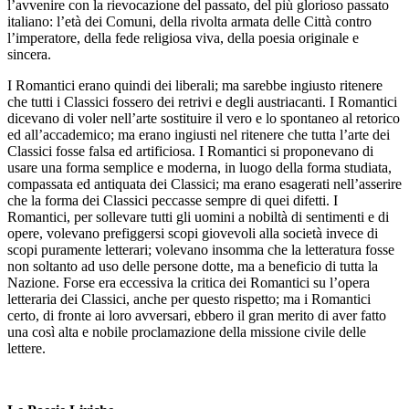
l’avvenire con la rievocazione del passato, del più glorioso passato
italiano: l’età dei Comuni, della rivolta armata delle Città contro
l’imperatore, della fede religiosa viva, della poesia originale e
sincera.
I Romantici erano quindi dei liberali; ma sarebbe ingiusto ritenere
che tutti i Classici fossero dei retrivi e degli austriacanti. I Romantici
dicevano di voler nell’arte sostituire il vero e lo spontaneo al retorico
ed all’accademico; ma erano ingiusti nel ritenere che tutta l’arte dei
Classici fosse falsa ed artificiosa. I Romantici si proponevano di
usare una forma semplice e moderna, in luogo della forma studiata,
compassata ed antiquata dei Classici; ma erano esagerati nell’asserire
che la forma dei Classici peccasse sempre di quei difetti. I
Romantici, per sollevare tutti gli uomini a nobiltà di sentimenti e di
opere, volevano prefiggersi scopi giovevoli alla società invece di
scopi puramente letterari; volevano insomma che la letteratura fosse
non soltanto ad uso delle persone dotte, ma a beneficio di tutta la
Nazione. Forse era eccessiva la critica dei Romantici su l’opera
letteraria dei Classici, anche per questo rispetto; ma i Romantici
certo, di fronte ai loro avversari, ebbero il gran merito di aver fatto
una così alta e nobile proclamazione della missione civile delle
lettere.