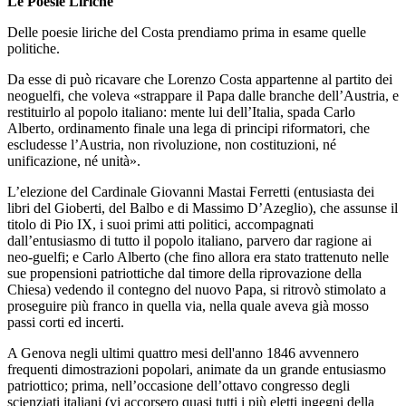
Le Poesie Liriche
Delle poesie liriche del Costa prendiamo prima in esame quelle
politiche.
Da esse di può ricavare che Lorenzo Costa appartenne al partito dei
neoguelfi, che voleva «strappare il Papa dalle branche dell’Austria, e
restituirlo al popolo italiano: mente lui dell’Italia, spada Carlo
Alberto, ordinamento finale una lega di principi riformatori, che
escludesse l’Austria, non rivoluzione, non costituzioni, né
unificazione, né unità».
L’elezione del Cardinale Giovanni Mastai Ferretti (entusiasta dei
libri del Gioberti, del Balbo e di Massimo D’Azeglio), che assunse il
titolo di Pio IX, i suoi primi atti politici, accompagnati
dall’entusiasmo di tutto il popolo italiano, parvero dar ragione ai
neo-guelfi; e Carlo Alberto (che fino allora era stato trattenuto nelle
sue propensioni patriottiche dal timore della riprovazione della
Chiesa) vedendo il contegno del nuovo Papa, si ritrovò stimolato a
proseguire più franco in quella via, nella quale aveva già mosso
passi corti ed incerti.
A Genova negli ultimi quattro mesi dell'anno 1846 avvennero
frequenti dimostrazioni popolari, animate da un grande entusiasmo
patriottico; prima, nell’occasione dell’ottavo congresso degli
scienziati italiani (vi accorsero quasi tutti i più eletti ingegni della