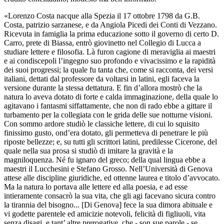
«Lorenzo Costa nacque alla Spezia il 17 ottobre 1798 da G.B.
Costa, patrizio sarzanese, e da Angiola Picedi dei Conti di Vezzano.
Ricevuta in famiglia la prima educazione sotto il governo di certo D.
Carro, prete di Biassa, entrò giovinetto nel Collegio di Lucca a
studiare lettere e filosofia. Là furon cagione di meraviglia ai maestri
e ai condiscepoli l’ingegno suo profondo e vivacissimo e la rapidità
dei suoi progressi; la quale fu tanta che, come si racconta, dei versi
italiani, dettati dal professore da voltarsi in latini, egli faceva la
versione durante la stessa dettatura. E fin d’allora mostrò che la
natura lo aveva dotato di forte e calda immaginazione, della quale lo
agitavano i fantasmi siffattamente, che non di rado ebbe a gittare il
turbamento per la collegiata con le grida delle sue notturne visioni.
Con sommo ardore studiò le classiche lettere, di cui lo squisito
finissimo gusto, ond’era dotato, gli permetteva di penetrare le più
riposte bellezze; e, su tutti gli scrittori latini, predilesse Cicerone, del
quale nella sua prosa si studiò di imitare la gravità e la
magniloquenza. Né fu ignaro del greco; della qual lingua ebbe a
maestri il Lucchesini e Stefano Grosso. Nell’Università di Genova
attese alle discipline giuridiche, ed ottenne laurea e titolo d’avvocato.
Ma la natura lo portava alle lettere ed alla poesia, e ad esse
intieramente consacrò la sua vita, che gli agi facevano sicura contro
la tirannia del bisogno... [Di Genova] fece la sua dimora abituale e
vi godette parentele ed amicizie notevoli, felicità di figliuoli, vita
senza disagi, e tant’ altre prerogative, che - son sue parole - se