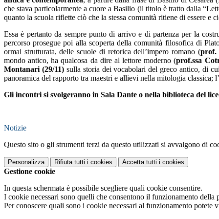
che stava particolarmente a cuore a Basilio (il titolo è tratto dalla “Le
quanto la scuola riflette ciò che la stessa comunità ritiene di essere e 
Essa è pertanto da sempre punto di arrivo e di partenza per la costru
percorso prosegue poi alla scoperta della comunità filosofica di Plat
ormai strutturata, delle scuole di retorica dell’impero romano (
prof.
mondo antico, ha qualcosa da dire al lettore moderno (
prof.ssa Cot
Montanari (29/11)
sulla storia dei vocabolari del greco antico, di cui
panoramica del rapporto tra maestri e allievi nella mitologia classica; l
Gli incontri si svolgeranno in Sala Dante o nella biblioteca del lic
Notizie
Questo sito o gli strumenti terzi da questo utilizzati si avvalgono di coo
Personalizza
Rifiuta tutti
i cookies
Accetta tutti
i cookies
Gestione cookie
In questa schermata è possibile scegliere quali cookie consentire.
I cookie necessari sono quelli che consentono il funzionamento della pi
Per conoscere quali sono i cookie necessari al funzionamento potete v