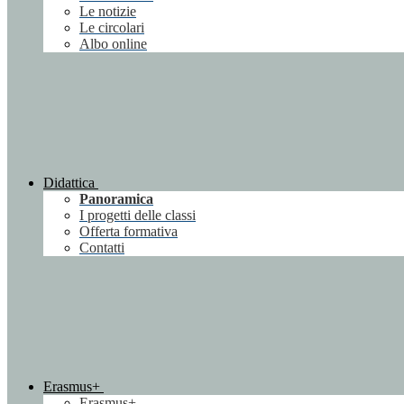
Le notizie
Le circolari
Albo online
Didattica
Panoramica
I progetti delle classi
Offerta formativa
Contatti
Erasmus+
Erasmus+