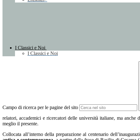
I Classici e Noi
I Classici e Noi
Campo di ricerca per le pagine del sito
relatori, accademici e ricercatori delle università italiane, ma anch
meglio il presente.
Collocata all’interno della preparazione al centenario dell’inaugur
antica e contemporanea
, a partire dalla frase di Basilio di Cesarea