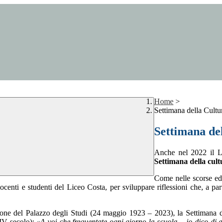
Home
>
Settimana della Cultu
Settimana del
Anche nel 2022 il L
Settimana della cult
Come nelle scorse ed
e docenti e studenti del Liceo Costa, per sviluppare riflessioni che, a 
azione del Palazzo degli Studi (24 maggio 1923 – 2023), la Settimana 
 (IV secolo):
«A voi che frequentate ogni giorno la scuola… io dico di a