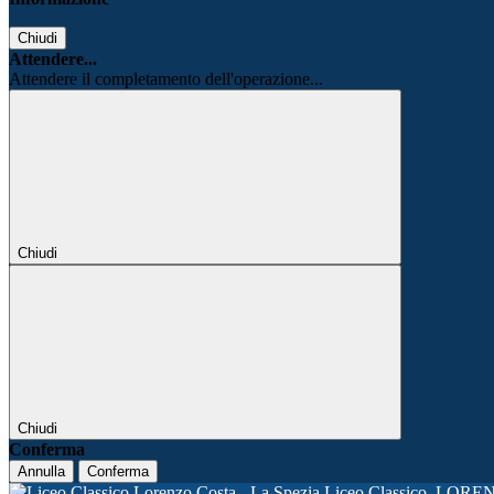
Chiudi
Attendere...
Attendere il completamento dell'operazione...
Chiudi
Chiudi
Conferma
Annulla
Conferma
Liceo Classico
LORE