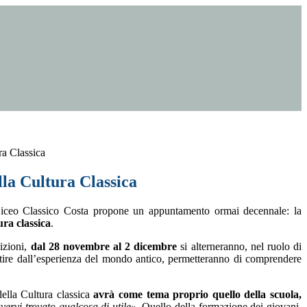
ra Classica
la Cultura Classica
iceo Classico Costa propone un appuntamento ormai decennale: la
ura classica
.
izioni,
dal 28 novembre al 2 dicembre
si alterneranno, nel ruolo di
partire dall’esperienza del mondo antico, permetteranno di comprendere
della Cultura classica
avrà come tema proprio quello della scuola,
vervi trovato qualcosa di utile»
. Quello della formazione dei giovani,