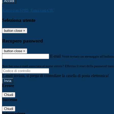
-
Entra con SPID
Entra con CIE
Seleziona utente
button close
×
Recupero password
button close
×
E-mail
Verrà inviato un messaggio all'indirizz
Non hai una e-mail associata al nome utente? Effettua il reset della password tram
E-mail inviata, si prega di controllare la casella di posta elettronica!
Errore
Chiudi
Successo
Chiudi
Informazione