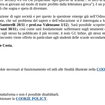
ttera ai giovani sul modo di trarre profitto dalla letteratura greca”), è u
ciò che sogna e spera di diventare.
zione di ogni società e per questo la questione emerge già nell’Odisse
one, che sul problema del sapere e dell’educazione si è interrogata a l
 Santorelli 28/11
e
prof.ssa Valenzano 1/12
). Sarà possibile scopri
rozzi 30/11
), così come sarà fondamentale soffermarsi sugli strumenti 
 egli stesso ha pubblicato il più recente, il noto GI. Infine, gli stessi s
’incontro viene offerto in particolare agli studenti delle scuole secondari
eo Costa.
kie necessari al funzionamento ed utili alle finalità illustrate nella
COO
attaforma e non è possibile disabilitarli.
isionare la
COOKIE POLICY
.