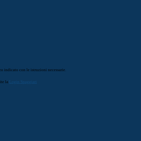
o indicato con le istruzioni necessarie.
ite la
Login Spaggiari