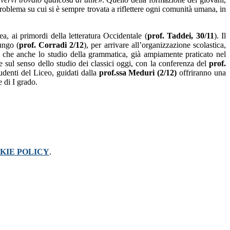
n problema su cui si è sempre trovata a riflettere ogni comunità umana, in
a, ai primordi della letteratura Occidentale (
prof. Taddei, 30/11
). Il
ungo (
prof. Corradi 2/12
), per arrivare all’organizzazione scolastica,
re che anche lo studio della grammatica, già ampiamente praticato nel
e sul senso dello studio dei classici oggi, con la conferenza del
prof.
tudenti del Liceo, guidati dalla
prof.ssa Meduri (2/12)
offriranno una
e di I grado.
KIE POLICY
.