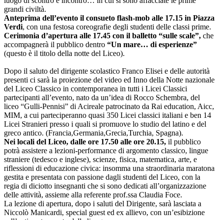
luogo di scontro e incontro… in cui si sono affacciate le prime
grandi civiltà.
Anteprima dell’evento il consueto flash-mob alle 17.15 in Piazza
Verdi
, con una festosa coreografie degli studenti delle classi prime.
Cerimonia d’apertura alle 17.45 con il balletto “sulle scale”,
che
accompagnerà il pubblico dentro
“Un mare… di esperienze”
(questo è il titolo della notte del Liceo).
Dopo il saluto del dirigente scolastico Franco Elisei e delle autorità
presenti ci sarà la proiezione del video ed Inno della Notte nazionale
del Liceo Classico in contemporanea in tutti i Licei Classici
partecipanti all’evento, nato da un’idea di Rocco Schembra, del
liceo “Gulli-Pennisi” di Acireale patrocinato da Rai education, Aicc,
MIM, a cui parteciperanno quasi 350 Licei classici italiani e ben 14
Licei Stranieri presso i quali si promuove lo studio del latino e del
greco antico. (Francia,Germania,Grecia,
Turchia, Spagna).
Nei locali del Liceo, dalle ore 17.50 alle ore 20.15,
il pubblico
potrà assistere a lezioni-performance di argomento classico, lingue
straniere (tedesco e inglese), scienze, fisica, matematica, arte, e
riflessioni di educazione civica: insomma una straordinaria maratona
gestita e presentata con passione dagli studenti del Liceo, con la
regia di diciotto insegnanti che si sono dedicati all’organizzazione
delle attività, assieme alla referente prof.ssa Claudia Foce.
La lezione di apertura, dopo i saluti del Dirigente, sarà lasciata a
Niccolò Manicardi, special guest ed ex allievo, con un’esibizione