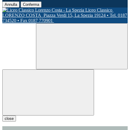
Annulla
Conferma
Liceo Classico
LORENZO COSTA
Piazza Verdi 15, La Spezia 19124 • Tel. 0187
734520 • Fax 0187 770901
close