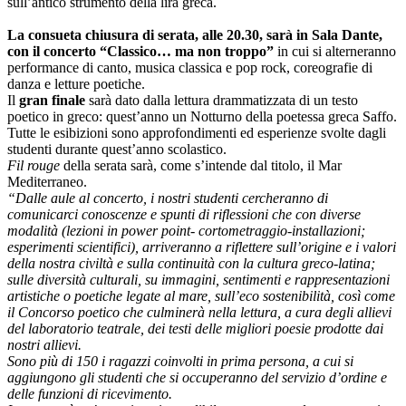
sull’antico strumento della lira greca.
La consueta chiusura di serata, alle 20.30, sarà in Sala Dante,
con il concerto “Classico… ma non troppo”
in cui si alterneranno
performance di canto, musica classica e pop rock, coreografie di
danza e letture poetiche.
Il
gran finale
sarà dato dalla lettura drammatizzata di un testo
poetico in greco: quest’anno un Notturno della poetessa greca Saffo.
Tutte le esibizioni sono approfondimenti ed esperienze svolte dagli
studenti durante quest’anno scolastico.
Fil rouge
della serata sarà, come s’intende dal titolo, il Mar
Mediterraneo.
“Dalle aule al concerto, i nostri studenti cercheranno di
comunicarci conoscenze e spunti di riflessioni che con diverse
modalità (lezioni in power point- cortometraggio-installazioni;
esperimenti scientifici), arriveranno a riflettere sull’origine e i valori
della nostra civiltà e sulla continuità con la cultura greco-latina;
sulle diversità culturali, su immagini, sentimenti e rappresentazioni
artistiche o poetiche legate al mare, sull’eco sostenibilità, così come
il Concorso poetico che culminerà nella lettura, a cura degli allievi
del laboratorio teatrale, dei testi delle migliori poesie prodotte dai
nostri allievi.
Sono più di 150 i ragazzi coinvolti in prima persona, a cui si
aggiungono gli studenti che si occuperanno del servizio d’ordine e
delle funzioni di ricevimento.