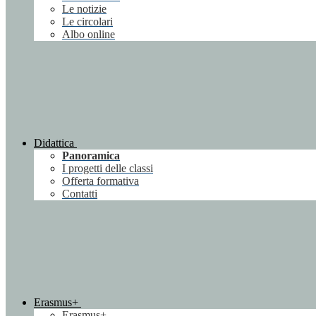
Le notizie
Le circolari
Albo online
Didattica
Panoramica
I progetti delle classi
Offerta formativa
Contatti
Erasmus+
Erasmus+