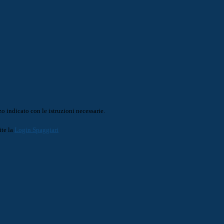
o indicato con le istruzioni necessarie.
ite la
Login Spaggiari