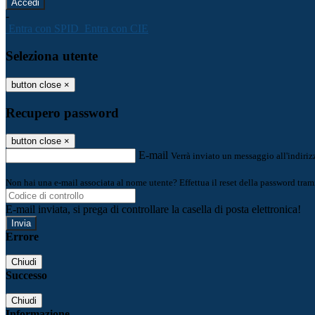
-
Entra con SPID
Entra con CIE
Seleziona utente
button close
×
Recupero password
button close
×
E-mail
Verrà inviato un messaggio all'indirizz
Non hai una e-mail associata al nome utente? Effettua il reset della password tram
E-mail inviata, si prega di controllare la casella di posta elettronica!
Errore
Chiudi
Successo
Chiudi
Informazione