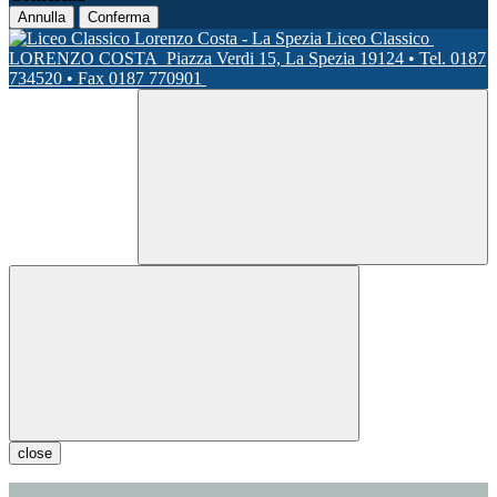
Annulla
Conferma
Liceo Classico
LORENZO COSTA
Piazza Verdi 15, La Spezia 19124 • Tel. 0187
734520 • Fax 0187 770901
close