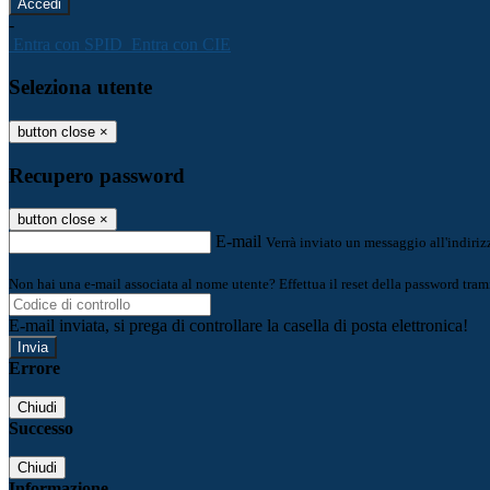
-
Entra con SPID
Entra con CIE
Seleziona utente
button close
×
Recupero password
button close
×
E-mail
Verrà inviato un messaggio all'indirizz
Non hai una e-mail associata al nome utente? Effettua il reset della password tram
E-mail inviata, si prega di controllare la casella di posta elettronica!
Errore
Chiudi
Successo
Chiudi
Informazione