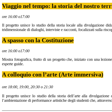
Viaggio nel tempo: la storia del nostro ter
ore 16:00 o17:00
Il progetto unisce lo studio della storia locale alla divulgazione did
tridimensionale di dialoghi, interviste e racconti, focalizzati sulla ris
A spasso con la Costituzione
ore 16:00 o17:00
Mostra fotografica, frutto di un progetto che, iniziato con una lezione
esperte guide.
A colloquio con l’arte (Arte immersiva)
ore 18:00, 19:00, 20:30 o 21:30
Il progetto unisce lo studio della storia dell’arte alla divulgazion
l’ambientazione di performance artistiche degli studenti che, attraverso
______________________________________________________