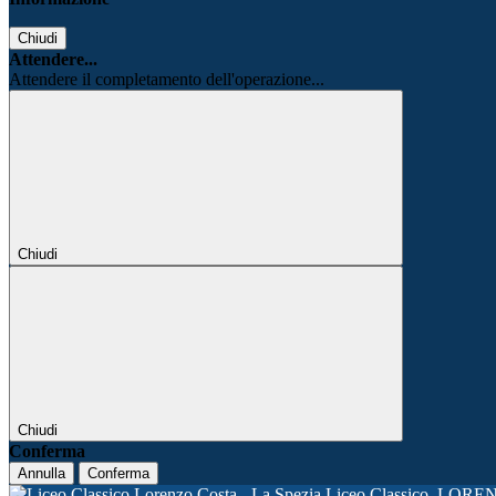
Chiudi
Attendere...
Attendere il completamento dell'operazione...
Chiudi
Chiudi
Conferma
Annulla
Conferma
Liceo Classico
LORE