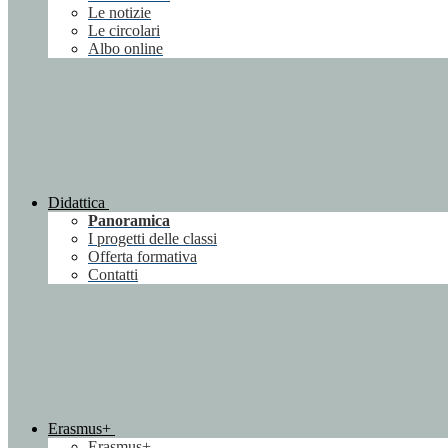
Le notizie
Le circolari
Albo online
Didattica
Panoramica
I progetti delle classi
Offerta formativa
Contatti
Erasmus+
Erasmus+