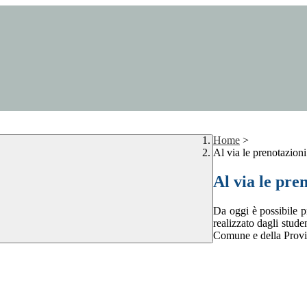
Home
>
Al via le prenotazion
Al via le pre
Da oggi è possibile p
realizzato dagli stude
Comune e della Provin