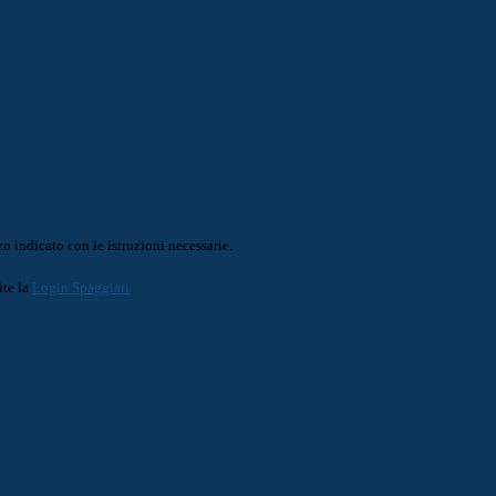
o indicato con le istruzioni necessarie.
ite la
Login Spaggiari