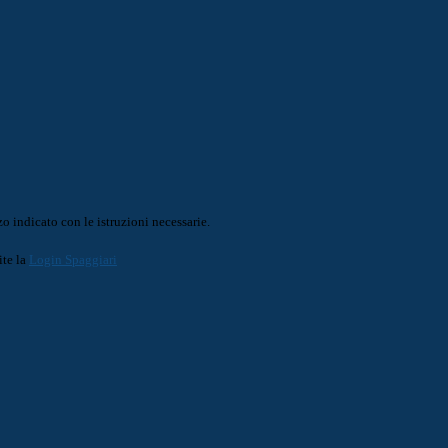
o indicato con le istruzioni necessarie.
ite la
Login Spaggiari