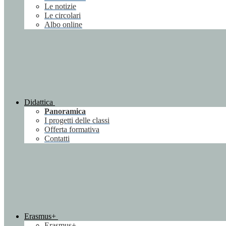
Le notizie
Le circolari
Albo online
Didattica
Panoramica
I progetti delle classi
Offerta formativa
Contatti
Erasmus+
Erasmus+