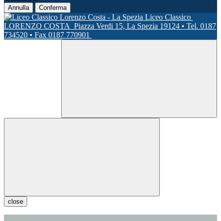
Annulla
Conferma
Liceo Classico
LORENZO COSTA
Piazza Verdi 15, La Spezia 19124 • Tel. 0187
734520 • Fax 0187 770901
close