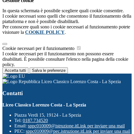
Gestione cookie
In questa schermata è possibile scegliere quali cookie consentire.
I cookie necessari sono quelli che consentono il funzionamento della
piattaforma e non è possibile disabilitarli.
Per conoscere quali sono i cookie necessari al funzionamento potete
visionare la
COOKIE POLICY
.
Cookie necessari per il funzionamento
I cookie necessari per il funzionamento non possono essere
disabilitati. È possibile consultare l'elenco nella pagina della cookie
policy.
Accetta tutti
Salva le preferenze
Liceo Classico Lorenzo Costa - La Spezia
Contatti
Liceo Classico Lorenzo Costa - La Spezia
Piazza Verdi 15, 19124 - La Spezia
Tel:
0187.734520
Email:
sppc010009@istruzione.it
Link per inviare una mail
PEC:
sppc010009@pec.istruzione.it
Link per inviare una mail