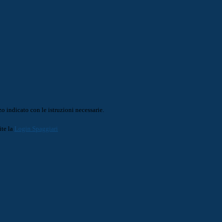
o indicato con le istruzioni necessarie.
ite la
Login Spaggiari