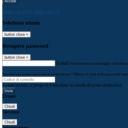
-
Entra con SPID
Entra con CIE
Seleziona utente
button close
×
Recupero password
button close
×
E-mail
Verrà inviato un messaggio all'indirizz
Non hai una e-mail associata al nome utente? Effettua il reset della password tram
E-mail inviata, si prega di controllare la casella di posta elettronica!
Errore
Chiudi
Successo
Chiudi
Informazione