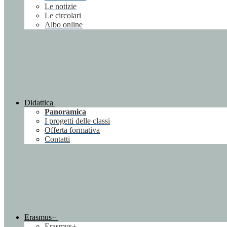
Le notizie
Le circolari
Albo online
Didattica
Panoramica
I progetti delle classi
Offerta formativa
Contatti
Erasmus+
Erasmus+