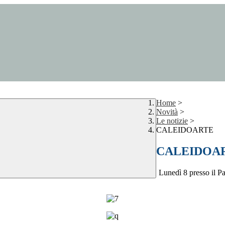
Home
>
Novità
>
Le notizie
>
CALEIDOARTE
CALEIDOA
Lunedì 8 presso il Pa