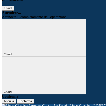
Chiudi
Attendere...
Attendere il completamento dell'operazione...
Chiudi
Chiudi
Conferma
Annulla
Conferma
Liceo Classico
LORE