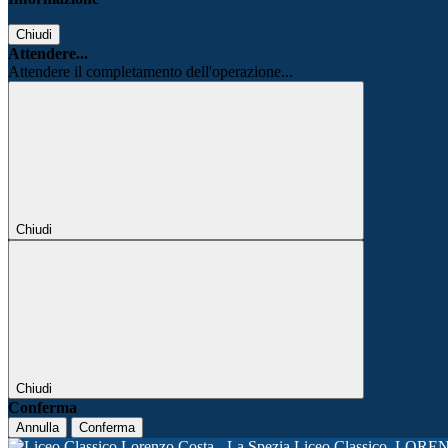
Chiudi
Attendere...
Attendere il completamento dell'operazione...
Chiudi
Chiudi
Conferma
Annulla
Conferma
Liceo Classico
LORE