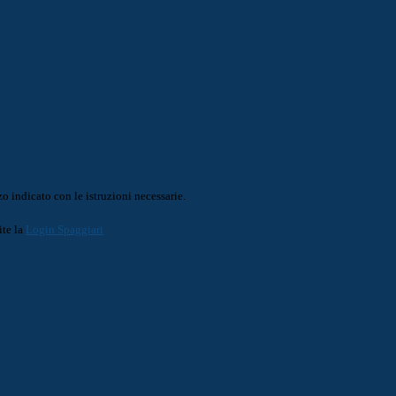
o indicato con le istruzioni necessarie.
ite la
Login Spaggiari