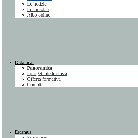
Le notizie
Le circolari
Albo online
Didattica
Panoramica
I progetti delle classi
Offerta formativa
Contatti
Erasmus+
Erasmus+