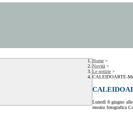
Home
>
Novità
>
Le notizie
>
CALEIDOARTE-Mostr
CALEIDOART
Lunedì 8 giugno alle 
mostra fotografica Ca