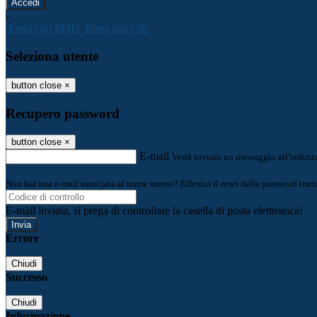
-
Entra con SPID
Entra con CIE
Seleziona utente
button close
×
Recupero password
button close
×
E-mail
Verrà inviato un messaggio all'indirizz
Non hai una e-mail associata al nome utente? Effettua il reset della password tram
E-mail inviata, si prega di controllare la casella di posta elettronica!
Errore
Chiudi
Successo
Chiudi
Informazione