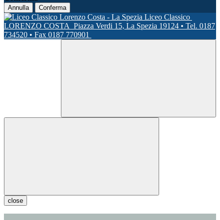
Annulla
Conferma
Liceo Classico
LORENZO COSTA
Piazza Verdi 15, La Spezia 19124 • Tel. 0187
734520 • Fax 0187 770901
close