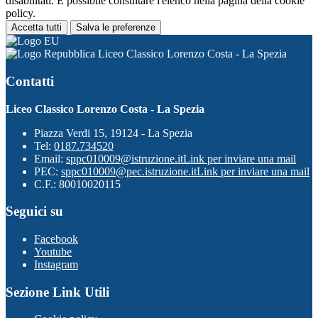
disabilitati. È possibile consultare l'elenco nella pagina della cookie
policy.
Accetta tutti
Salva le preferenze
Liceo Classico Lorenzo Costa - La Spezia
Contatti
Liceo Classico Lorenzo Costa - La Spezia
Piazza Verdi 15, 19124 - La Spezia
Tel:
0187.734520
Email:
sppc010009@istruzione.it
Link per inviare una mail
PEC:
sppc010009@pec.istruzione.it
Link per inviare una mail
C.F.: 80010020115
Seguici su
Facebook
Youtube
Instagram
Sezione Link Utili