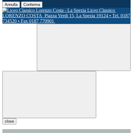
Annulla
Conferma
Liceo Classico
LORENZO COSTA
Piazza Verdi 15, La Spezia 19124 • Tel. 0187
734520 • Fax 0187 770901
close