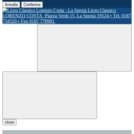
Annulla
Conferma
Liceo Classico
LORENZO COSTA
Piazza Verdi 15, La Spezia 19124 • Tel. 0187
734520 • Fax 0187 770901
close