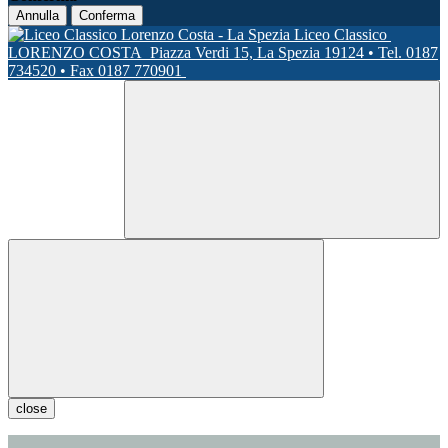
Annulla
Conferma
Liceo Classico
LORENZO COSTA
Piazza Verdi 15, La Spezia 19124 • Tel. 0187
734520 • Fax 0187 770901
close