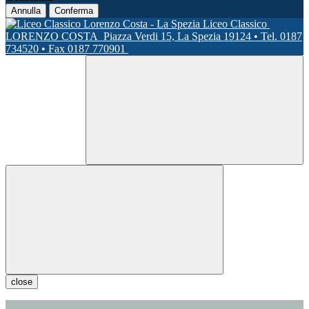
Annulla
Conferma
Liceo Classico
LORENZO COSTA
Piazza Verdi 15, La Spezia 19124 • Tel. 0187
734520 • Fax 0187 770901
close