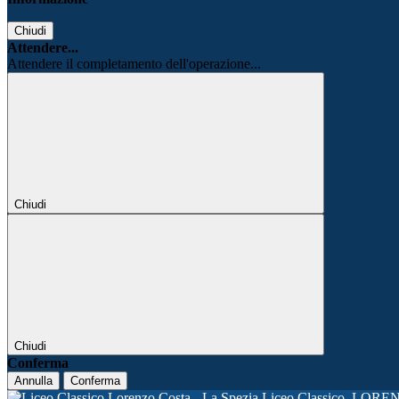
Chiudi
Attendere...
Attendere il completamento dell'operazione...
Chiudi
Chiudi
Conferma
Annulla
Conferma
Liceo Classico
LORE