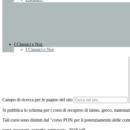
I Classici e Noi
I Classici e Noi
Campo di ricerca per le pagine del sito
Si pubblica lo schema per i corsi di recupero di latino, greco, matema
Tali corsi sono distinti dal "corso PON per il potenziamento delle comp
corsi_recupero_corretto_primavera_2018.pdf