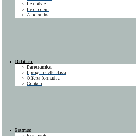
Le notizie
Le circolari
Albo online
Didattica
Panoramica
I progetti delle classi
Offerta formativa
Contatti
Erasmus+
Erasmus+