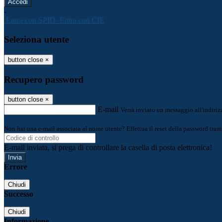
-
Entra con SPID
Entra con CIE
Seleziona utente
button close
×
Recupero password
button close
×
E-mail
Verrà inviato un messaggio all'indirizz
Non hai una e-mail associata al nome utente? Effettua il reset della password tram
E-mail inviata, si prega di controllare la casella di posta elettronica!
Errore
Chiudi
Successo
Chiudi
Informazione