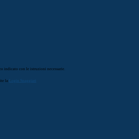
o indicato con le istruzioni necessarie.
ite la
Login Spaggiari