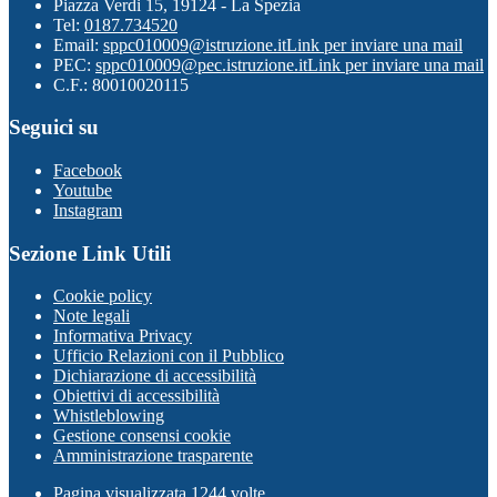
Piazza Verdi 15, 19124 - La Spezia
Tel:
0187.734520
Email:
sppc010009@istruzione.it
Link per inviare una mail
PEC:
sppc010009@pec.istruzione.it
Link per inviare una mail
C.F.: 80010020115
Seguici su
Facebook
Youtube
Instagram
Sezione Link Utili
Cookie policy
Note legali
Informativa Privacy
Ufficio Relazioni con il Pubblico
Dichiarazione di accessibilità
Obiettivi di accessibilità
Whistleblowing
Gestione consensi cookie
Amministrazione trasparente
Pagina visualizzata
1244
volte