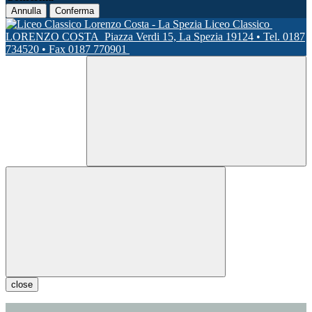
Annulla
Conferma
Liceo Classico
LORENZO COSTA
Piazza Verdi 15, La Spezia 19124 • Tel. 0187
734520 • Fax 0187 770901
close