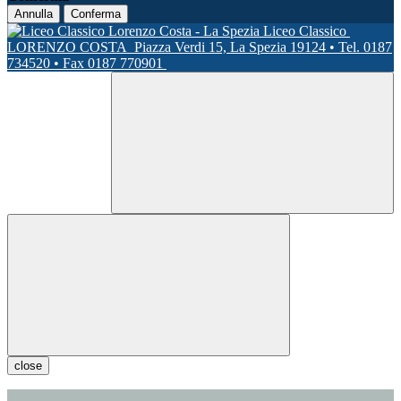
Annulla
Conferma
Liceo Classico
LORENZO COSTA
Piazza Verdi 15, La Spezia 19124 • Tel. 0187
734520 • Fax 0187 770901
close