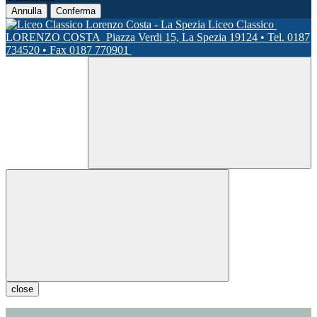
Annulla
Conferma
Liceo Classico
LORENZO COSTA
Piazza Verdi 15, La Spezia 19124 • Tel. 0187
734520 • Fax 0187 770901
close