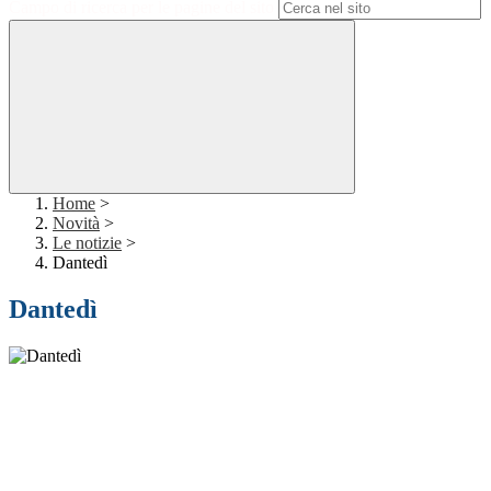
Campo di ricerca per le pagine del sito
Home
>
Novità
>
Le notizie
>
Dantedì
Dantedì