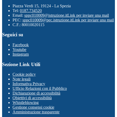
Piazza Verdi 15, 19124 - La Spezia
Tel:
0187.734520
Email:
sppc010009@istruzione.it
Link per inviare una mail
PEC:
sppc010009@pec.istruzione.it
Link per inviare una mail
C.F.: 80010020115
Seguici su
Facebook
Youtube
Instagram
Sezione Link Utili
Cookie policy
Note legali
Informativa Privacy
Ufficio Relazioni con il Pubblico
Dichiarazione di accessibilità
Obiettivi di accessibilità
Whistleblowing
Gestione consensi cookie
Amministrazione trasparente