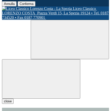
Annulla
Conferma
Liceo Classico
LORENZO COSTA
Piazza Verdi 15, La Spezia 19124 • Tel. 0187
734520 • Fax 0187 770901
close