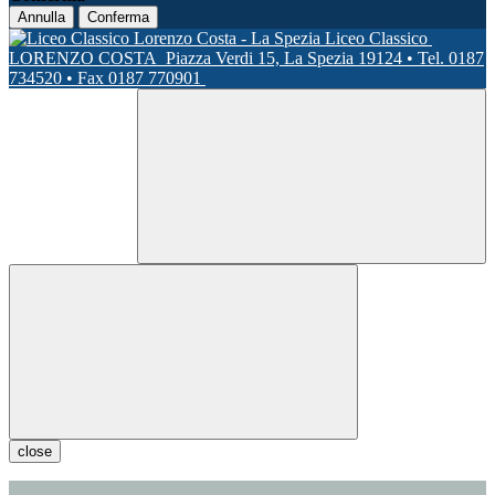
Annulla
Conferma
Liceo Classico
LORENZO COSTA
Piazza Verdi 15, La Spezia 19124 • Tel. 0187
734520 • Fax 0187 770901
close