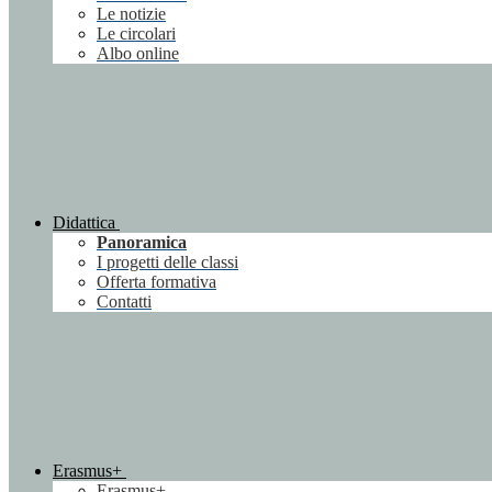
Le notizie
Le circolari
Albo online
Didattica
Panoramica
I progetti delle classi
Offerta formativa
Contatti
Erasmus+
Erasmus+