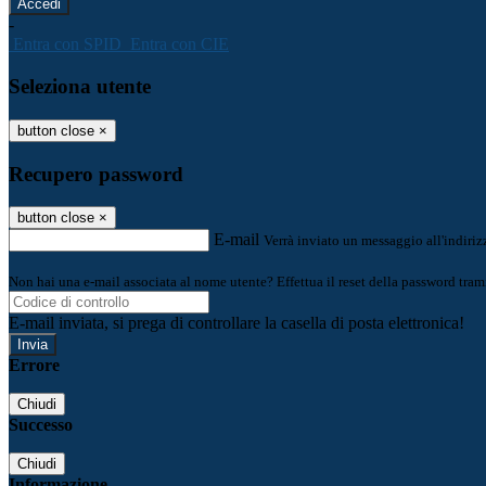
-
Entra con SPID
Entra con CIE
Seleziona utente
button close
×
Recupero password
button close
×
E-mail
Verrà inviato un messaggio all'indirizz
Non hai una e-mail associata al nome utente? Effettua il reset della password tram
E-mail inviata, si prega di controllare la casella di posta elettronica!
Errore
Chiudi
Successo
Chiudi
Informazione