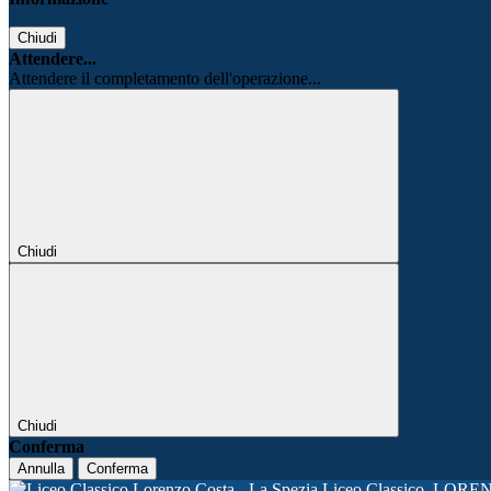
Chiudi
Attendere...
Attendere il completamento dell'operazione...
Chiudi
Chiudi
Conferma
Annulla
Conferma
Liceo Classico
LORE