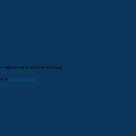
o indicato con le istruzioni necessarie.
ite la
Login Spaggiari