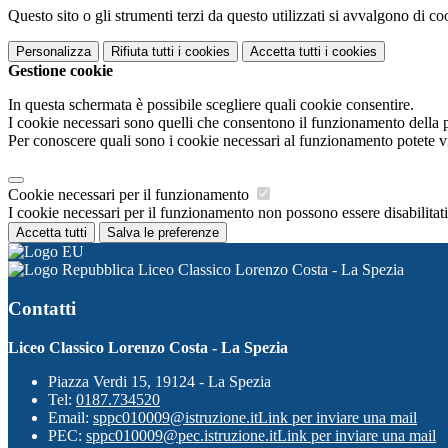
Questo sito o gli strumenti terzi da questo utilizzati si avvalgono di coo
Personalizza
Rifiuta tutti
i cookies
Accetta tutti
i cookies
Gestione cookie
In questa schermata è possibile scegliere quali cookie consentire.
I cookie necessari sono quelli che consentono il funzionamento della pi
Per conoscere quali sono i cookie necessari al funzionamento potete v
Cookie necessari per il funzionamento
I cookie necessari per il funzionamento non possono essere disabilitati.
Accetta tutti
Salva le preferenze
Liceo Classico Lorenzo Costa - La Spezia
Contatti
Liceo Classico Lorenzo Costa - La Spezia
Piazza Verdi 15, 19124 - La Spezia
Tel:
0187.734520
Email:
sppc010009@istruzione.it
Link per inviare una mail
PEC:
sppc010009@pec.istruzione.it
Link per inviare una mail