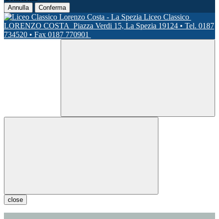
Annulla
Conferma
Liceo Classico
LORENZO COSTA
Piazza Verdi 15, La Spezia 19124 • Tel. 0187
734520 • Fax 0187 770901
close