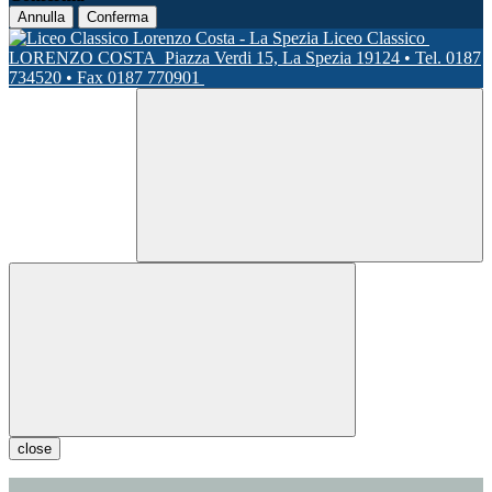
Annulla
Conferma
Liceo Classico
LORENZO COSTA
Piazza Verdi 15, La Spezia 19124 • Tel. 0187
734520 • Fax 0187 770901
close