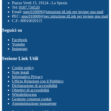
Piazza Verdi 15, 19124 - La Spezia
Tel:
0187.734520
Email:
sppc010009@istruzione.it
Link per inviare una mail
PEC:
sppc010009@pec.istruzione.it
Link per inviare una mail
C.F.: 80010020115
Seguici su
Facebook
Youtube
Instagram
Sezione Link Utili
Cookie policy
Note legali
Informativa Privacy
Ufficio Relazioni con il Pubblico
Dichiarazione di accessibilità
Obiettivi di accessibilità
Whistleblowing
Gestione consensi cookie
Amministrazione trasparente