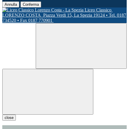
Annulla
Conferma
Liceo Classico
LORENZO COSTA
Piazza Verdi 15, La Spezia 19124 • Tel. 0187
734520 • Fax 0187 770901
close