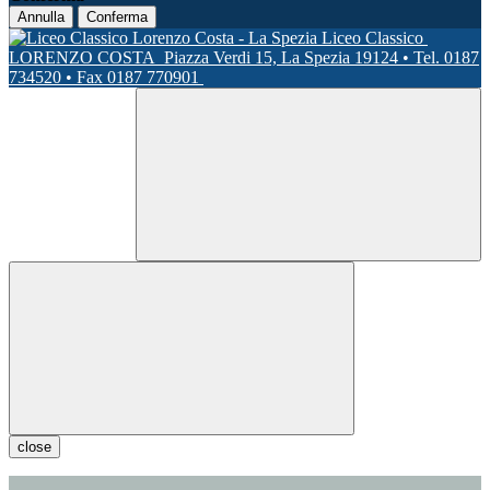
Annulla
Conferma
Liceo Classico
LORENZO COSTA
Piazza Verdi 15, La Spezia 19124 • Tel. 0187
734520 • Fax 0187 770901
close