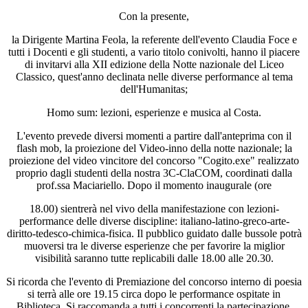
Con la presente,
la Dirigente Martina Feola, la referente dell'evento Claudia Foce e
tutti i Docenti e gli studenti, a vario titolo conivolti, hanno il piacere
di invitarvi alla XII edizione della Notte nazionale del Liceo
Classico, quest'anno declinata nelle diverse performance al tema
dell'Humanitas;
Homo sum: lezioni, esperienze e musica al Costa.
L'evento prevede diversi momenti a partire dall'anteprima con il
flash mob, la proiezione del Video-inno della notte nazionale; la
proiezione del video vincitore del concorso "Cogito.exe" realizzato
proprio dagli studenti della nostra 3C-ClaCOM, coordinati dalla
prof.ssa Maciariello. Dopo il momento inaugurale (ore
18.00) sientrerà nel vivo della manifestazione con lezioni-
performance delle diverse discipline: italiano-latino-greco-arte-
diritto-tedesco-chimica-fisica. Il pubblico guidato dalle bussole potrà
muoversi tra le diverse esperienze che per favorire la miglior
visibilità saranno tutte replicabili dalle 18.00 alle 20.30.
Si ricorda che l'evento di Premiazione del concorso interno di poesia
si terrà alle ore 19.15 circa dopo le performance ospitate in
Biblioteca. Si raccomanda a tutti i concorrenti la partecipazione,