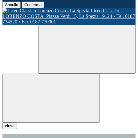
Annulla
Conferma
Liceo Classico
LORENZO COSTA
Piazza Verdi 15, La Spezia 19124 • Tel. 0187
734520 • Fax 0187 770901
close