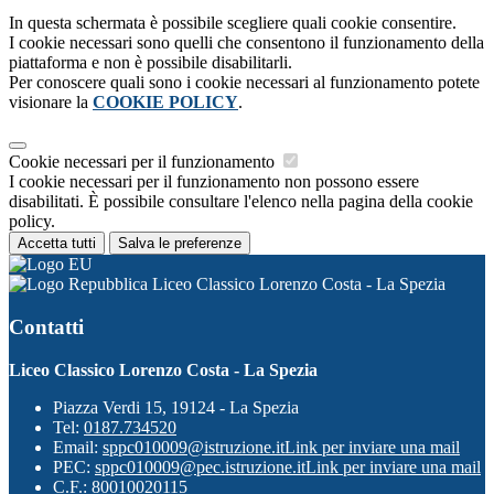
In questa schermata è possibile scegliere quali cookie consentire.
I cookie necessari sono quelli che consentono il funzionamento della
piattaforma e non è possibile disabilitarli.
Per conoscere quali sono i cookie necessari al funzionamento potete
visionare la
COOKIE POLICY
.
Cookie necessari per il funzionamento
I cookie necessari per il funzionamento non possono essere
disabilitati. È possibile consultare l'elenco nella pagina della cookie
policy.
Accetta tutti
Salva le preferenze
Liceo Classico Lorenzo Costa - La Spezia
Contatti
Liceo Classico Lorenzo Costa - La Spezia
Piazza Verdi 15, 19124 - La Spezia
Tel:
0187.734520
Email:
sppc010009@istruzione.it
Link per inviare una mail
PEC:
sppc010009@pec.istruzione.it
Link per inviare una mail
C.F.: 80010020115