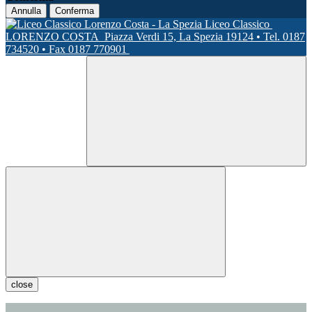
Annulla
Conferma
Liceo Classico
LORENZO COSTA
Piazza Verdi 15, La Spezia 19124 • Tel. 0187
734520 • Fax 0187 770901
close