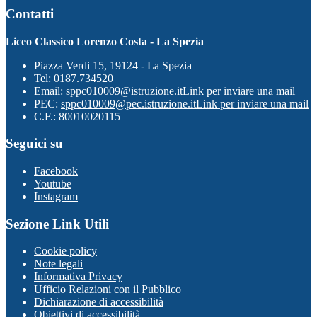
Contatti
Liceo Classico Lorenzo Costa - La Spezia
Piazza Verdi 15, 19124 - La Spezia
Tel:
0187.734520
Email:
sppc010009@istruzione.it
Link per inviare una mail
PEC:
sppc010009@pec.istruzione.it
Link per inviare una mail
C.F.: 80010020115
Seguici su
Facebook
Youtube
Instagram
Sezione Link Utili
Cookie policy
Note legali
Informativa Privacy
Ufficio Relazioni con il Pubblico
Dichiarazione di accessibilità
Obiettivi di accessibilità