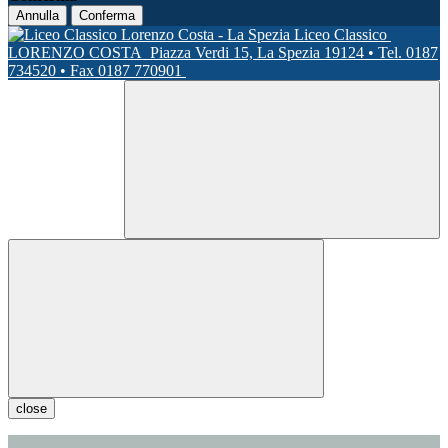
Annulla
Conferma
Liceo Classico
LORENZO COSTA
Piazza Verdi 15, La Spezia 19124 • Tel. 0187
734520 • Fax 0187 770901
close