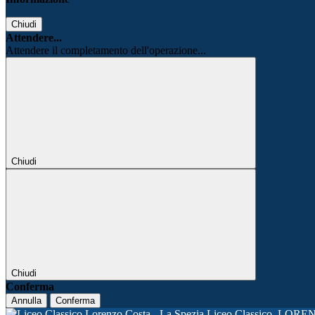
Chiudi
Attendere...
Attendere il completamento dell'operazione...
Chiudi
Chiudi
Conferma
Annulla
Conferma
Liceo Classico
LORE