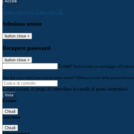
-
Entra con SPID
Entra con CIE
Seleziona utente
button close
×
Recupero password
button close
×
E-mail
Verrà inviato un messaggio all'indirizz
Non hai una e-mail associata al nome utente? Effettua il reset della password tram
E-mail inviata, si prega di controllare la casella di posta elettronica!
Errore
Chiudi
Successo
Chiudi
Informazione