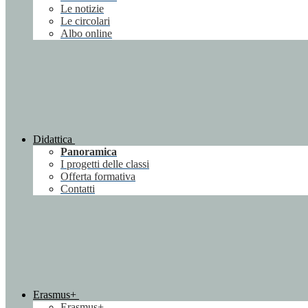
Le notizie
Le circolari
Albo online
Didattica
Panoramica
I progetti delle classi
Offerta formativa
Contatti
Erasmus+
Erasmus+