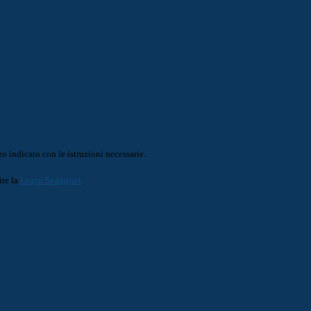
o indicato con le istruzioni necessarie.
ite la
Login Spaggiari