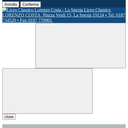
Annulla
Conferma
Liceo Classico
LORENZO COSTA
Piazza Verdi 15, La Spezia 19124 • Tel. 0187
734520 • Fax 0187 770901
close