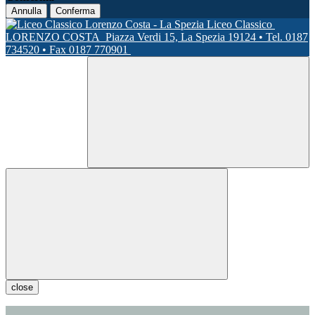
Annulla
Conferma
Liceo Classico
LORENZO COSTA
Piazza Verdi 15, La Spezia 19124 • Tel. 0187
734520 • Fax 0187 770901
close