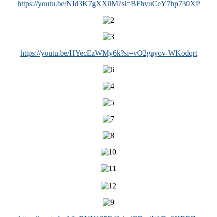
https://youtu.be/NId3K7gXX0M?si=BFhvuCeY7bp730XP
https://youtu.be/HYecEzWMy6k?si=vO2gayov-WKodqrt