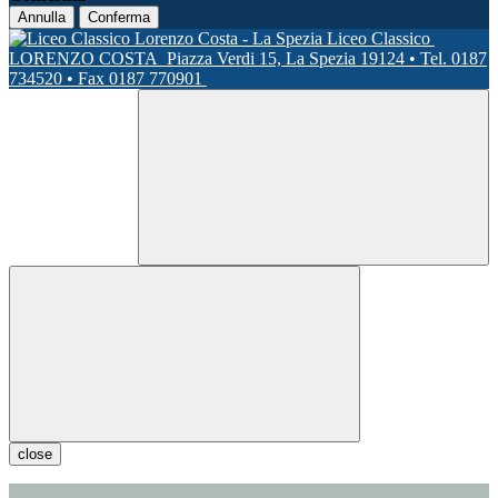
Annulla
Conferma
Liceo Classico
LORENZO COSTA
Piazza Verdi 15, La Spezia 19124 • Tel. 0187
734520 • Fax 0187 770901
close