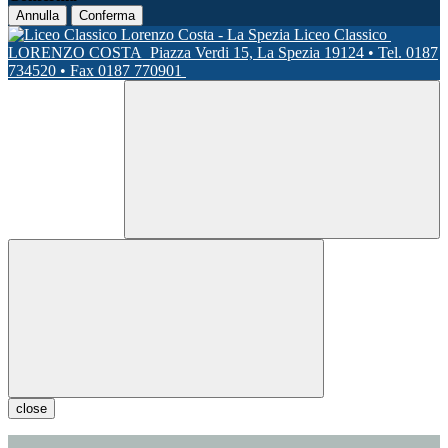
Annulla
Conferma
Liceo Classico
LORENZO COSTA
Piazza Verdi 15, La Spezia 19124 • Tel. 0187
734520 • Fax 0187 770901
close