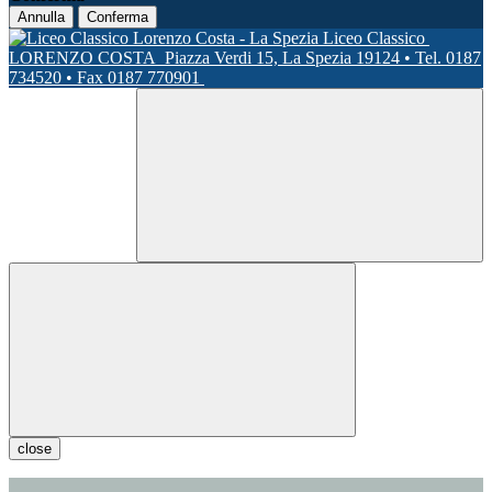
Annulla
Conferma
Liceo Classico
LORENZO COSTA
Piazza Verdi 15, La Spezia 19124 • Tel. 0187
734520 • Fax 0187 770901
close