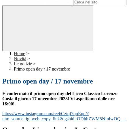
Campo di ricerca per le pagine del sito
Home
>
Novità
>
Le notizie
>
Primo open day / 17 novembre
Primo open day / 17 novembre
È
confermato il primo open day del Liceo Classico Lorenzo
Costa il giorno 17 novembre 2023! Vi aspettiamo dalle ore
16:00!
https://www.instagram.com/reel/Cztqf7qqEqu/?
utm_source=ig_web_copy_link&igshid=ODhhZWM5NmIwOQ==