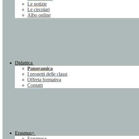
Le notizie
Le circolari
Albo online
Didattica
Panoramica
I progetti delle classi
Offerta formativa
Contatti
Erasmus+
Erasmus+