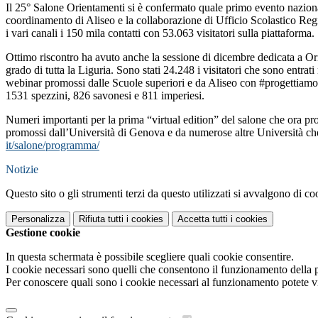
Il 25° Salone Orientamenti si è confermato quale primo evento naziona
coordinamento di Aliseo e la collaborazione di Ufficio Scolastico R
i vari canali i 150 mila contatti con 53.063 visitatori sulla piattaforma.
Ottimo riscontro ha avuto anche la sessione di dicembre dedicata a Orie
grado di tutta la Liguria. Sono stati 24.248 i visitatori che sono entrat
webinar promossi dalle Scuole superiori e da Aliseo con #progettiamoc
1531 spezzini, 826 savonesi e 811 imperiesi.
Numeri importanti per la prima “virtual edition” del salone che ora pr
promossi dall’Università di Genova e da numerose altre Università che 
it/salone/programma/
Notizie
Questo sito o gli strumenti terzi da questo utilizzati si avvalgono di coo
Personalizza
Rifiuta tutti
i cookies
Accetta tutti
i cookies
Gestione cookie
In questa schermata è possibile scegliere quali cookie consentire.
I cookie necessari sono quelli che consentono il funzionamento della pi
Per conoscere quali sono i cookie necessari al funzionamento potete v