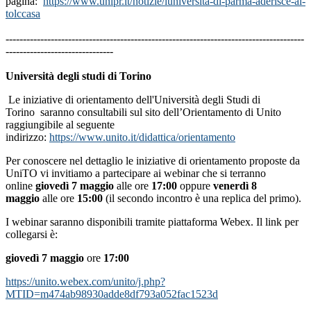
pagina:
https://www.unipr.it/notizie/
luniversita-di-parma-aderisce-
al-
tolccasa
--------------------------------------------------------------------------------------
-------------------------------
Università degli studi di Torino
Le iniziative di orientamento dell'Università degli Studi di
Torino saranno consultabili sul sito dell’Orientamento di Unito
raggiungibile al seguente
indirizzo:
https://www.unito.it/didattica/orientamento
Per conoscere nel dettaglio le iniziative di orientamento proposte da
UniTO vi invitiamo a partecipare ai webinar che si terranno
online
giovedì 7 maggio
alle ore
17:00
oppure
venerdì 8
maggio
alle ore
15:00
(il secondo incontro è una replica del primo).
I webinar saranno disponibili tramite piattaforma Webex. Il link per
collegarsi è:
giovedì 7 maggio
ore
17:00
https://unito.webex.com/unito/j.php?
MTID=m474ab98930adde8df793a052fac1523d