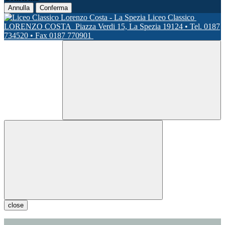
Annulla
Conferma
Liceo Classico
LORENZO COSTA
Piazza Verdi 15, La Spezia 19124 • Tel. 0187
734520 • Fax 0187 770901
close