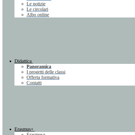
Le notizie
Le circolari
Albo online
Didattica
Panoramica
I progetti delle classi
Offerta formativa
Contatti
Erasmus+
Erasmus+