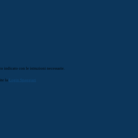
o indicato con le istruzioni necessarie.
ite la
Login Spaggiari