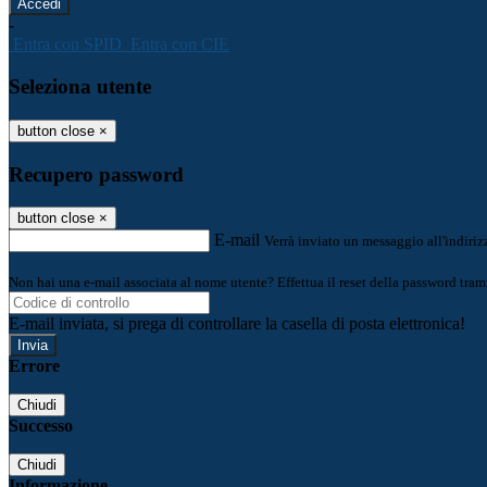
-
Entra con SPID
Entra con CIE
Seleziona utente
button close
×
Recupero password
button close
×
E-mail
Verrà inviato un messaggio all'indirizz
Non hai una e-mail associata al nome utente? Effettua il reset della password tram
E-mail inviata, si prega di controllare la casella di posta elettronica!
Errore
Chiudi
Successo
Chiudi
Informazione