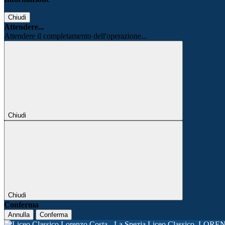
Chiudi
Attendere...
Attendere il completamento dell'operazione...
Chiudi
Chiudi
Conferma
Annulla
Conferma
Liceo Classico
LORE