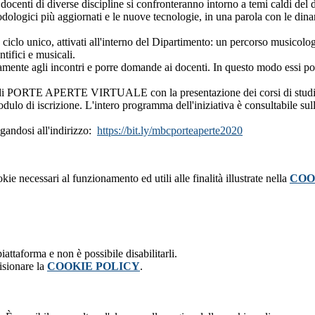
ocenti di diverse discipline si confronteranno intorno a temi caldi del di
metodologici più aggiornati e le nuove tecnologie, in una parola con le 
 a ciclo unico, attivati all'interno del Dipartimento: un percorso musicologi
ntifici e musicali.
ramente agli incontri e porre domande ai docenti. In questo modo essi po
ata di PORTE APERTE VIRTUALE con la presentazione dei corsi di studio, d
modulo di iscrizione. L'intero programma dell'iniziativa è consultabile sul
egandosi all'indirizzo:
https://bit.ly/mbcporteaperte2020
kie necessari al funzionamento ed utili alle finalità illustrate nella
COO
attaforma e non è possibile disabilitarli.
isionare la
COOKIE POLICY
.